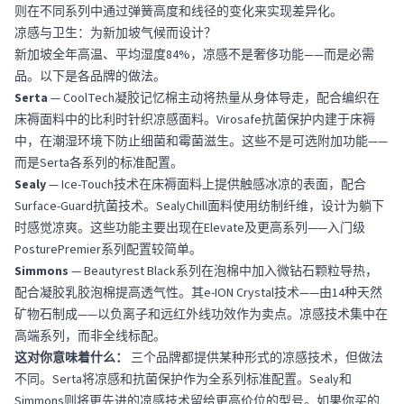
则在不同系列中通过弹簧高度和线径的变化来实现差异化。
凉感与卫生：为新加坡气候而设计？
新加坡全年高温、平均湿度84%，凉感不是奢侈功能——而是必需
品。以下是各品牌的做法。
Serta
— CoolTech凝胶记忆棉主动将热量从身体导走，配合编织在
床褥面料中的比利时针织凉感面料。Virosafe抗菌保护内建于床褥
中，在潮湿环境下防止细菌和霉菌滋生。这些不是可选附加功能——
而是Serta各系列的标准配置。
Sealy
— Ice-Touch技术在床褥面料上提供触感冰凉的表面，配合
Surface-Guard抗菌技术。SealyChill面料使用纺制纤维，设计为躺下
时感觉凉爽。这些功能主要出现在Elevate及更高系列——入门级
PosturePremier系列配置较简单。
Simmons
— Beautyrest Black系列在泡棉中加入微钻石颗粒导热，
配合凝胶乳胶泡棉提高透气性。其e-ION Crystal技术——由14种天然
矿物石制成——以负离子和远红外线功效作为卖点。凉感技术集中在
高端系列，而非全线标配。
这对你意味着什么：
三个品牌都提供某种形式的凉感技术，但做法
不同。Serta将凉感和抗菌保护作为全系列标准配置。Sealy和
Simmons则将更先进的凉感技术留给更高价位的型号。如果你买的