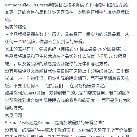
Simmons的e-ION Crystal和微钻石技术提供了不同的睡眠舒适方案。
其更广泛的零售布局也让你更容易在一次购物行程中与其他品牌比
较。
诚实的结论
三个品牌都是拥有数十年历史、具有真正工程实力的成熟品牌。从
任何一个3S品牌，你都不会买到差的床褥。
真正的差异在于：弹簧系统（连结式 vs 独立袋装 vs 分区袋装）、
各品牌将凉感和卫生技术放在产品线的什么位置（标配 vs 仅限高
端），以及各品牌的触感是否匹配你的身体和睡眠方式。
没有哪篇评测文章能替代你亲自躺在床褥上十分钟的感受。三个都
试试。带上你的伴侣。用你实际的睡姿躺下，而不是平躺着看天花
板。不要让任何人——包括我们——在现场施压做决定。
如果你想从Serta开始，欢迎到我们的
六家门店
来试用。我们的顾问
会帮你找到适合你实际睡眠方式的系列和软硬度——而不是你以为的
睡眠方式。
常见问题
Serta、Sealy还是Simmons是新加坡最好的床褥品牌？
没有唯一的"最好"——取决于你的需求。Serta的优势在于所有价位都