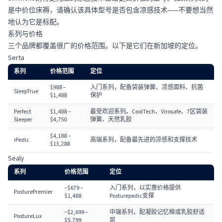
是中价位床褥，请确认该具体型号是否包含凉感技术——不要想当然
地认为它是标配。
系列与价格
三个品牌都覆盖很广的价格范围。以下是它们在新加坡的定位。
Serta
系列
价格范围
定位
$988 –
入门系列，配备袋装弹簧、凉感面料、抗菌
SleepTrue
$1,488
保护
Perfect
$1,488 –
最受欢迎系列。CoolTech、Virosafe、7区袋装
Sleeper
$4,750
弹簧、天然乳胶
$4,188 –
iPedic
高端系列，配备最先进的凉感和支撑技术
$13,288
Sealy
系列
价格范围
定位
~$679 –
入门系列，以实惠价格提供
PosturePremier
$1,488
Posturepedic支撑
~$2,699 –
中端系列，配凝胶记忆棉或乳胶舒适
PostureLux
$5,799
层