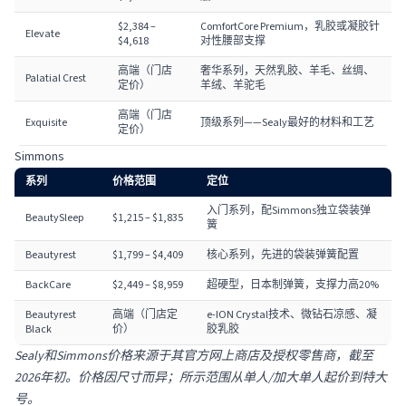
$2,384 –
ComfortCore Premium，乳胶或凝胶针
Elevate
$4,618
对性腰部支撑
高端（门店
奢华系列，天然乳胶、羊毛、丝绸、
Palatial Crest
定价）
羊绒、羊驼毛
高端（门店
Exquisite
顶级系列——Sealy最好的材料和工艺
定价）
Simmons
系列
价格范围
定位
入门系列，配Simmons独立袋装弹
BeautySleep
$1,215 – $1,835
簧
Beautyrest
$1,799 – $4,409
核心系列，先进的袋装弹簧配置
BackCare
$2,449 – $8,959
超硬型，日本制弹簧，支撑力高20%
Beautyrest
高端（门店定
e-ION Crystal技术、微钻石凉感、凝
Black
价）
胶乳胶
Sealy和Simmons价格来源于其官方网上商店及授权零售商，截至
2026年初。价格因尺寸而异；所示范围从单人/加大单人起价到特大
号。