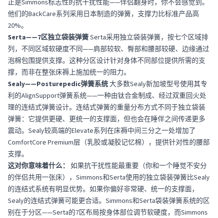
正是Simmons标志性的抗干扰性能——伴侣翻身时，你不会感觉到。
他们的BackCare系列采用日本制造的弹簧，支撑力比标准产品高
20%。
Serta——7区独立袋装弹簧
Serta采用独立袋装弹簧，按七个区域排
列，不同区域软硬度不同——肩部较软、臀部和腰部较硬、边缘通过
泡棉包围提供支撑。这种分区设计针对身体不同部位提供所需的支
撑，而非在整张床褥上施加统一的阻力。
Sealy——Posturepedic弹簧系统
大多数Sealy新加坡型号使用其专
利的AlignSupport弹簧系统——一种由钛合金制成、经过双重回火处
理的连结式弹簧设计。连结式弹簧的重量分布方式不同于独立袋装
弹簧：它提供更硬、更统一的支撑面，但也会在睡伴之间传递更多
震动。Sealy较高端的Elevate系列在床褥中间三分之一处增加了
ComfortCore Premium层（乳胶或凝胶记忆棉），提供针对性的腰部
支撑。
这对你意味着什么：
如果抗干扰性能最重要（你和一个睡觉不安分
的伴侣共用一张床），Simmons和Serta使用的独立袋装弹簧比Sealy
的连结式系统有明显优势。如果你偏好非常硬、统一的支撑面，
Sealy的连结式弹簧可能更合适。Simmons和Serta袋装弹簧系统的区
别在于分区——Serta的7区布局按身体部位调节软硬度，而Simmons