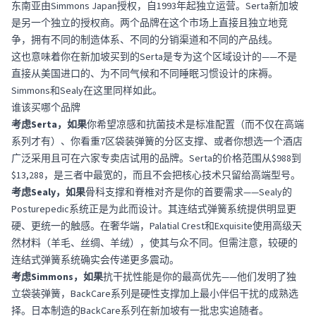
东南亚由Simmons Japan授权，自1993年起独立运营。Serta新加坡
是另一个独立的授权商。两个品牌在这个市场上直接且独立地竞
争，拥有不同的制造体系、不同的分销渠道和不同的产品线。
这也意味着你在新加坡买到的Serta是专为这个区域设计的——不是
直接从美国进口的、为不同气候和不同睡眠习惯设计的床褥。
Simmons和Sealy在这里同样如此。
谁该买哪个品牌
考虑Serta，如果
你希望凉感和抗菌技术是标准配置（而不仅在高端
系列才有）、你看重7区袋装弹簧的分区支撑、或者你想选一个酒店
广泛采用且可在六家专卖店试用的品牌。Serta的价格范围从$988到
$13,288，是三者中最宽的，而且不会把核心技术只留给高端型号。
考虑Sealy，如果
骨科支撑和脊椎对齐是你的首要需求——Sealy的
Posturepedic系统正是为此而设计。其连结式弹簧系统提供明显更
硬、更统一的触感。在奢华端，Palatial Crest和Exquisite使用高级天
然材料（羊毛、丝绸、羊绒），使其与众不同。但需注意，较硬的
连结式弹簧系统确实会传递更多震动。
考虑Simmons，如果
抗干扰性能是你的最高优先——他们发明了独
立袋装弹簧，BackCare系列是硬性支撑加上最小伴侣干扰的成熟选
择。日本制造的BackCare系列在新加坡有一批忠实追随者。