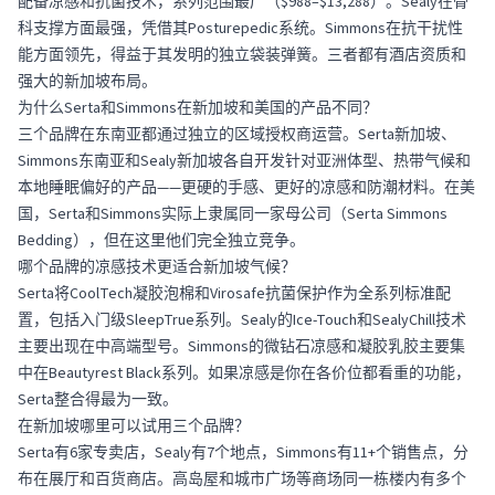
配备凉感和抗菌技术，系列范围最广（$988–$13,288）。Sealy在骨
科支撑方面最强，凭借其Posturepedic系统。Simmons在抗干扰性
能方面领先，得益于其发明的独立袋装弹簧。三者都有酒店资质和
强大的新加坡布局。
为什么Serta和Simmons在新加坡和美国的产品不同？
三个品牌在东南亚都通过独立的区域授权商运营。Serta新加坡、
Simmons东南亚和Sealy新加坡各自开发针对亚洲体型、热带气候和
本地睡眠偏好的产品——更硬的手感、更好的凉感和防潮材料。在美
国，Serta和Simmons实际上隶属同一家母公司（Serta Simmons
Bedding），但在这里他们完全独立竞争。
哪个品牌的凉感技术更适合新加坡气候？
Serta将CoolTech凝胶泡棉和Virosafe抗菌保护作为全系列标准配
置，包括入门级SleepTrue系列。Sealy的Ice-Touch和SealyChill技术
主要出现在中高端型号。Simmons的微钻石凉感和凝胶乳胶主要集
中在Beautyrest Black系列。如果凉感是你在各价位都看重的功能，
Serta整合得最为一致。
在新加坡哪里可以试用三个品牌？
Serta有6家专卖店，Sealy有7个地点，Simmons有11+个销售点，分
布在展厅和百货商店。高岛屋和城市广场等商场同一栋楼内有多个