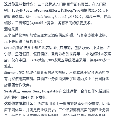
这对你意味着什么：
三个品牌从入门到奢华都有覆盖。在入门级
别，Sealy的PosturePremier和Serta的SleepTrue都提供$1,400以下
的优质选择。Simmons以BeautySleep $1,215起步，稍高一些。在高
端段，三者都在$4,000以上竞争，各有不同的旗舰技术。
酒店采用
三个品牌都为新加坡及亚太区酒店供应床褥。与其变成数字比拼，
以下是值得了解的事实：
Serta为新加坡多个知名酒店集团供应床褥，包括万豪、康莱德、希
尔顿、皇冠假日、假日酒店、圣淘沙名胜世界等——
本地超过20家酒
店
。仅在中国，Serta就被1,300多家五星级酒店采用，遍布600多个
城市。
Simmons在新加坡也有显著的酒店布局，声称本地十家顶级酒店中
有九家使用其床褥。其酒店业务页面列出了区域内多个主要国际酒
店集团合作伙伴。
Sealy通过Tempur Sealy Hospitality在全球运营，合作伙伴包括洲际
酒店集团（IHG）旗下物业。
这对你意味着什么：
酒店采用说明一款床褥能承受高强度使用、适
应不同体型，并满足商业级要求。三个品牌都有真实的酒店业务资