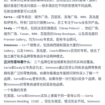
质。如果你在某家酒店睡得特别好，想知道他们用的是哪个品牌，
最好直接打电话问酒店——很多酒店在不同房型使用不同品牌。
在新加坡哪里可以试用
Serta
— 6家专卖店：城市广场、百丽宫、滨海广场、IMM、高岛屋
和伊势丹。所有门店均只销售Serta，员工专注于Serta全系列产品。
Sealy
— 7个地点，包括淡滨尼旗舰店（Sleep Palace）、世纪广场、
城市广场、Funan、IMM、百丽宫的Sleep Boutique，以及高岛屋的
Premier Gallery。均为Sealy专卖店，配有专业顾问。
Simmons
— 11+个销售点，包括纳西姆和国会大厦的Simmons
Gallery，以及TANGS、高岛屋、Courts和Metro百货的专柜。结合了
独立展厅和多品牌零售商店中店两种模式。
这对你意味着什么：
三个品牌在新加坡都有良好的实体店覆盖。
Serta和Sealy以专卖店为主；Simmons通过百货公司和多品牌零售商
拥有更广泛的零售网络。如果你看重由专属顾问带你深入了解一个
品牌，Serta和Sealy更有优势。如果你想一次行程比较多个品牌，销
售Simmons的零售商通常也经营其他品牌。
一个有趣的背景
在美国，Serta和Simmons实际上隶属于同一家母公司——Serta
Simmons Bedding（SSB）。但在东南亚，情况完全不同。Simmons